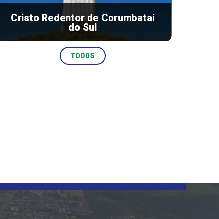
Cristo Redentor de Corumbataí
DAIANE DE FÁTIMA DO AMARAL
do Sul
ECRETÁRIA DE INDÚSTRIA E COMÉRCIO
TODOS