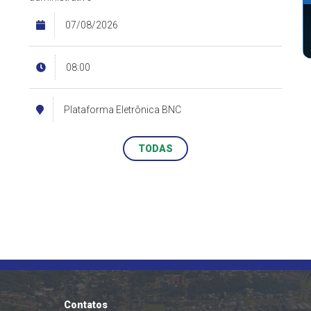
07/08/2026
ANDRÉIA PALOMBARINI DOS SANTOS DONATO
SECRETÁRIA MUNICIPAL
S
08:00
Plataforma Eletrônica BNC
TODAS
Contatos