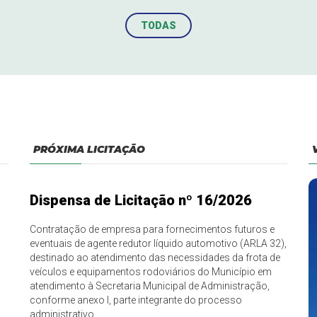
TODAS
PRÓXIMA LICITAÇÃO
Saúde
In
Dispensa de Licitação nº 16/2026
Avenida Xavantes, 145 - Centro - Corumbataí/PR
Rua T
Telefone: (44) 920015494
Contratação de empresa para fornecimentos futuros e
eventuais de agente redutor líquido automotivo (ARLA 32),
destinado ao atendimento das necessidades da frota de
veículos e equipamentos rodoviários do Município em
atendimento à Secretaria Municipal de Administração,
conforme anexo I, parte integrante do processo
administrativo