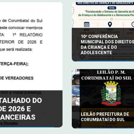
10ª CONFERÊNCIA
MUNICIPAL DOS DIREITO
DA CRIANÇA E DO
ADOLESCENTE
ETALHADO DO
E 2026 E
LEILÃO PREFEITU
LEILÃO PREFEITURA DE
NANCEIRAS
SUL
CORUMBATAÍ DO SUL