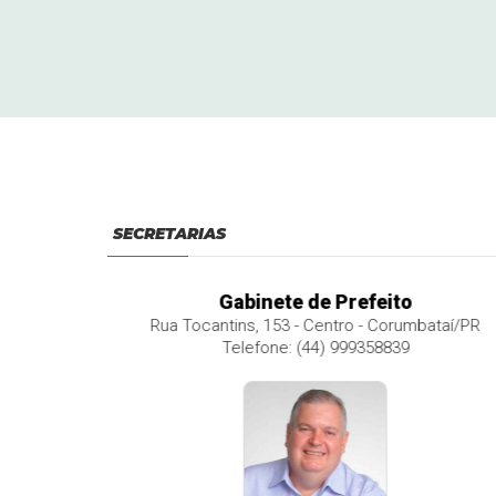
SECRETARIAS
o Geral
Gabinete de Prefeito
a de
Rua Tocantins, 153 - Centro - Corumbataí/PR
Telefone: (44) 999358839
umbataí/PR
9