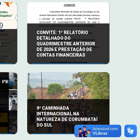
CONVITE: 1º RELATÓRIO
DETALHADO DO
S
QUADRIMESTRE ANTERIOR
DE 2026 E PRESTAÇÃO DE
CONTAS FINANCEIRAS
9ª CAMINHADA
RA DE CORUMBATAÍ DO
10ª CON
INTERNACIONAL NA
NATUREZA DE CORUMBATAÍ
DIREITO
DO SUL