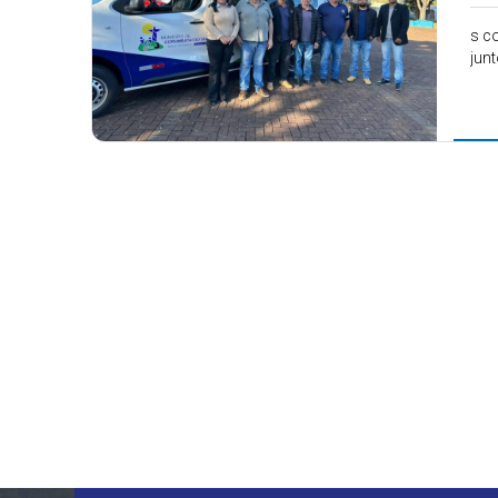
s c
jun