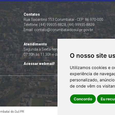
Contatos
Rua Tocantins 153 Corumbataí - CEP: 86.970-000
Telefone: (44) 99935-8828, (44) 99935-8839
Email:
contato@corumbataidosul.pr.gov.br
Atendimento
Segunda a Sexta-feira
O nosso site u
07:30h às 11:30h e das 13:00h às 17:00h
Acessar webmail!
Utilizamos cookies e o
experiência de navega
personalizado, anúncios
de onde vêm os visitan
Concordo
Eu recu
rumbataí do Sul/PR