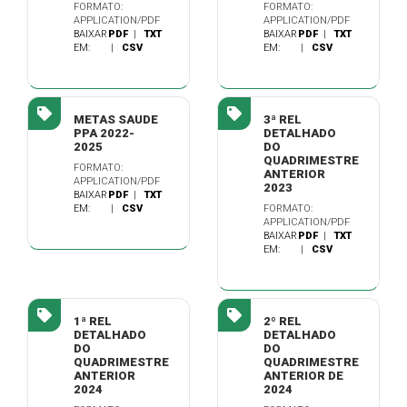
FORMATO:
FORMATO:
APPLICATION/PDF
APPLICATION/PDF
BAIXAR
PDF
|
TXT
BAIXAR
PDF
|
TXT
EM:
|
CSV
EM:
|
CSV
METAS SAUDE
3ª REL
PPA 2022-
DETALHADO
2025
DO
QUADRIMESTRE
FORMATO:
ANTERIOR
APPLICATION/PDF
2023
BAIXAR
PDF
|
TXT
EM:
|
CSV
FORMATO:
APPLICATION/PDF
BAIXAR
PDF
|
TXT
EM:
|
CSV
1ª REL
2º REL
DETALHADO
DETALHADO
DO
DO
QUADRIMESTRE
QUADRIMESTRE
ANTERIOR
ANTERIOR DE
2024
2024