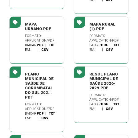
MAPA
MAPA RURAL
URBANO.PDF
(1).PDF
FORMATO:
FORMATO:
APPLICATION/PDF
APPLICATION/PDF
BAIXAR
PDF
|
TXT
BAIXAR
PDF
|
TXT
EM:
|
CSV
EM:
|
CSV
PLANO
RESOL PLANO
MUNICIPAL DE
MUNICIPAL DE
SAÚDE DE
SAÚDE 2026-
CORUMBATAI
2029.PDF
DO SUL 202...
FORMATO:
PDF
APPLICATION/PDF
FORMATO:
BAIXAR
PDF
|
TXT
APPLICATION/PDF
EM:
|
CSV
BAIXAR
PDF
|
TXT
EM:
|
CSV