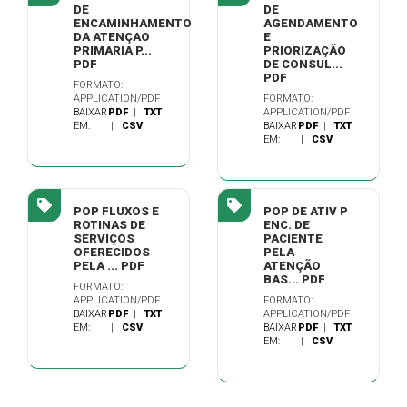
DE
DE
ENCAMINHAMENTO
AGENDAMENTO
DA ATENÇAO
E
PRIMARIA P...
PRIORIZAÇÃO
PDF
DE CONSUL...
PDF
FORMATO:
APPLICATION/PDF
FORMATO:
BAIXAR
PDF
|
TXT
APPLICATION/PDF
EM:
|
CSV
BAIXAR
PDF
|
TXT
EM:
|
CSV
POP FLUXOS E
POP DE ATIV P
ROTINAS DE
ENC. DE
SERVIÇOS
PACIENTE
OFERECIDOS
PELA
PELA ... PDF
ATENÇÃO
BAS... PDF
FORMATO:
APPLICATION/PDF
FORMATO:
BAIXAR
PDF
|
TXT
APPLICATION/PDF
EM:
|
CSV
BAIXAR
PDF
|
TXT
EM:
|
CSV