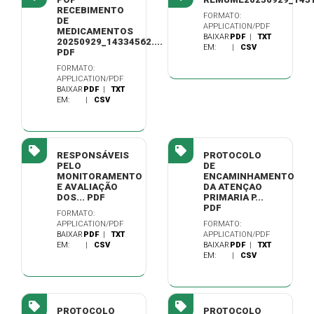
RECEBIMENTO
FORMATO:
DE
APPLICATION/PDF
MEDICAMENTOS
BAIXAR
PDF
|
TXT
20250929_14334562....
EM:
|
CSV
PDF
FORMATO:
APPLICATION/PDF
BAIXAR
PDF
|
TXT
EM:
|
CSV
RESPONSÁVEIS
PROTOCOLO
PELO
DE
MONITORAMENTO
ENCAMINHAMENTO
E AVALIAÇÃO
DA ATENÇAO
DOS... PDF
PRIMARIA P...
PDF
FORMATO:
APPLICATION/PDF
FORMATO:
BAIXAR
PDF
|
TXT
APPLICATION/PDF
EM:
|
CSV
BAIXAR
PDF
|
TXT
EM:
|
CSV
PROTOCOLO
PROTOCOLO