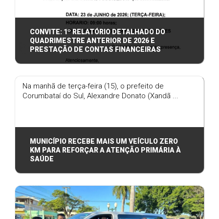
CONVITE: 1º RELATÓRIO DETALHADO DO
QUADRIMESTRE ANTERIOR DE 2026 E
PRESTAÇÃO DE CONTAS FINANCEIRAS
CONVITE: 1º RELATÓRIO DETALHADO DO
QUADRIMESTRE ANTERIOR DE 2026 E PRESTAÇÃO DE
Na manhã de terça-feira (15), o prefeito de
CONTAS ...
Corumbataí do Sul, Alexandre Donato (Xandã ...
MUNICÍPIO RECEBE MAIS UM VEÍCULO ZERO
KM PARA REFORÇAR A ATENÇÃO PRIMÁRIA À
SAÚDE