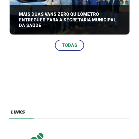
MAIS DUAS VANS ZERO QUILÔMETRO
ENTREGUES PARA A SECRETARIA MUNICIPAL
DA SAÚDE
s conquistas são frutos de uma parceria forte da
TODAS
atual administração junto ao governad ...
LINKS