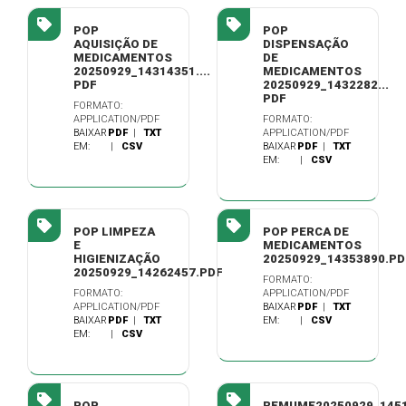
POP
POP
AQUISIÇÃO DE
DISPENSAÇÃO
MEDICAMENTOS
DE
20250929_14314351....
MEDICAMENTOS
PDF
20250929_1432282...
PDF
FORMATO:
APPLICATION/PDF
FORMATO:
BAIXAR
PDF
|
TXT
APPLICATION/PDF
EM:
|
CSV
BAIXAR
PDF
|
TXT
EM:
|
CSV
POP LIMPEZA
POP PERCA DE
E
MEDICAMENTOS
HIGIENIZAÇÃO
20250929_14353890.PD
20250929_14262457.PDF
FORMATO:
FORMATO:
APPLICATION/PDF
APPLICATION/PDF
BAIXAR
PDF
|
TXT
BAIXAR
PDF
|
TXT
EM:
|
CSV
EM:
|
CSV
POP
REMUME20250929_1451