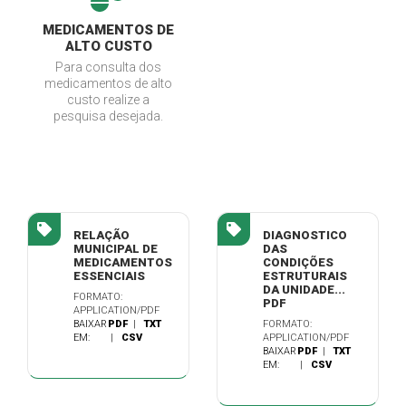
MEDICAMENTOS DE
ALTO CUSTO
Para consulta dos
medicamentos de alto
custo realize a
pesquisa desejada.
RELAÇÃO
DIAGNOSTICO
MUNICIPAL DE
DAS
MEDICAMENTOS
CONDIÇÕES
ESSENCIAIS
ESTRUTURAIS
DA UNIDADE...
FORMATO:
PDF
APPLICATION/PDF
BAIXAR
PDF
|
TXT
FORMATO:
EM:
|
CSV
APPLICATION/PDF
BAIXAR
PDF
|
TXT
EM:
|
CSV