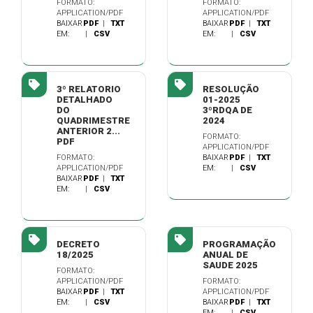
FORMATO:
FORMATO:
APPLICATION/PDF
APPLICATION/PDF
BAIXAR
PDF
|
TXT
BAIXAR
PDF
|
TXT
EM:
|
CSV
EM:
|
CSV
3º RELATORIO
RESOLUÇÃO
DETALHADO
01-2025
DO
3ºRDQA DE
QUADRIMESTRE
2024
ANTERIOR 2...
FORMATO:
PDF
APPLICATION/PDF
FORMATO:
BAIXAR
PDF
|
TXT
APPLICATION/PDF
EM:
|
CSV
BAIXAR
PDF
|
TXT
EM:
|
CSV
DECRETO
PROGRAMAÇÃO
18/2025
ANUAL DE
SAUDE 2025
FORMATO:
APPLICATION/PDF
FORMATO:
BAIXAR
PDF
|
TXT
APPLICATION/PDF
EM:
|
CSV
BAIXAR
PDF
|
TXT
EM:
|
CSV