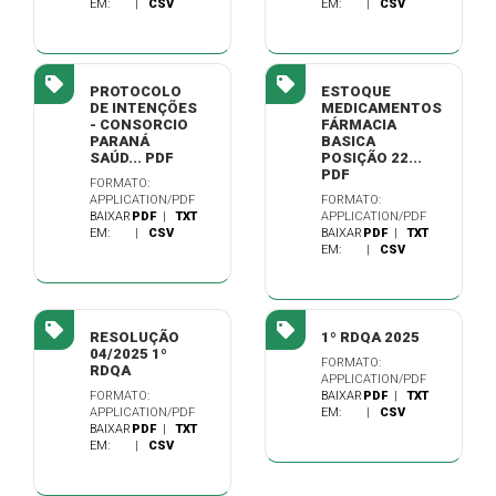
EM:
|
CSV
EM:
|
CSV
PROTOCOLO
ESTOQUE
DE INTENÇÕES
MEDICAMENTOS
- CONSORCIO
FÁRMACIA
PARANÁ
BASICA
SAÚD... PDF
POSIÇÃO 22...
PDF
FORMATO:
APPLICATION/PDF
FORMATO:
BAIXAR
PDF
|
TXT
APPLICATION/PDF
EM:
|
CSV
BAIXAR
PDF
|
TXT
EM:
|
CSV
RESOLUÇÃO
1º RDQA 2025
04/2025 1º
FORMATO:
RDQA
APPLICATION/PDF
FORMATO:
BAIXAR
PDF
|
TXT
APPLICATION/PDF
EM:
|
CSV
BAIXAR
PDF
|
TXT
EM:
|
CSV