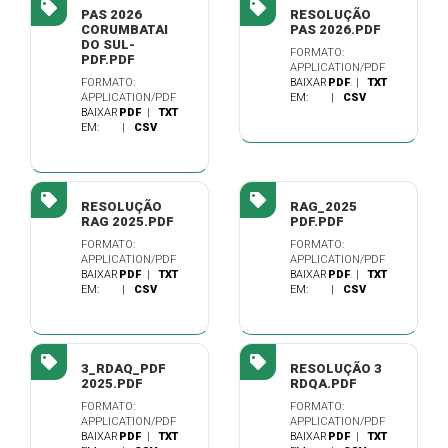
PAS 2026
RESOLUÇÃO
CORUMBATAI
PAS 2026.PDF
DO SUL-
FORMATO:
PDF.PDF
APPLICATION/PDF
FORMATO:
BAIXAR
PDF
|
TXT
APPLICATION/PDF
EM:
|
CSV
BAIXAR
PDF
|
TXT
EM:
|
CSV
RESOLUÇÃO
RAG_2025
RAG 2025.PDF
PDF.PDF
FORMATO:
FORMATO:
APPLICATION/PDF
APPLICATION/PDF
BAIXAR
PDF
|
TXT
BAIXAR
PDF
|
TXT
EM:
|
CSV
EM:
|
CSV
3_RDAQ_PDF
RESOLUÇÃO 3
2025.PDF
RDQA.PDF
FORMATO:
FORMATO:
APPLICATION/PDF
APPLICATION/PDF
BAIXAR
PDF
|
TXT
BAIXAR
PDF
|
TXT