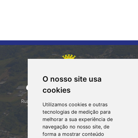
O nosso site usa
CORUMBATAÍ DO SUL
cookies
PARANÁ
Contatos
Rua Tocantins 153 Corumbataí - CEP: 86.970-000
Utilizamos cookies e outras
Telefone: (44) 99935-8828, (44) 99935-8839
tecnologias de medição para
Email:
contato@corumbataidosul.pr.gov.br
melhorar a sua experiência de
navegação no nosso site, de
Atendimento
forma a mostrar conteúdo
Segunda a Sexta-feira