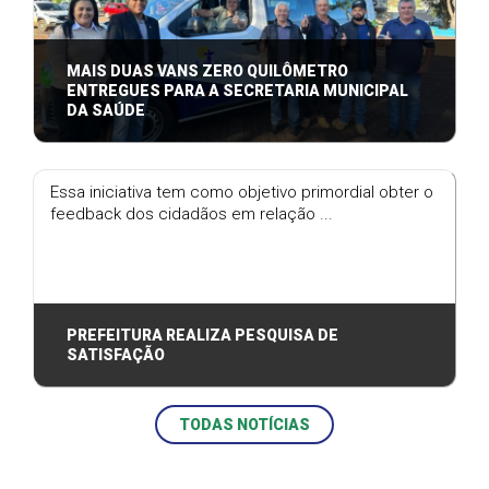
MAIS DUAS VANS ZERO QUILÔMETRO
ENTREGUES PARA A SECRETARIA MUNICIPAL
DA SAÚDE
Somente no ano de 2023, a prefeitura investiu
aproximadamente R$ 1 milhão na aquisição ...
Essa iniciativa tem como objetivo primordial obter o
feedback dos cidadãos em relação ...
PREFEITURA REALIZA PESQUISA DE
SATISFAÇÃO
TODAS NOTÍCIAS