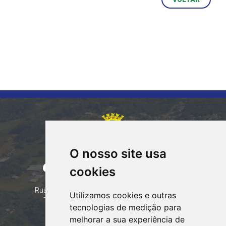
O nosso site usa
CORUMBATAÍ DO SUL
cookies
PARANÁ
Contatos
Rua Tocantins 153 Corumbataí - CEP: 86.970-000
Utilizamos cookies e outras
Telefone: (44) 99935-8828, (44) 99935-8839
tecnologias de medição para
Email:
contato@corumbataidosul.pr.gov.br
melhorar a sua experiência de