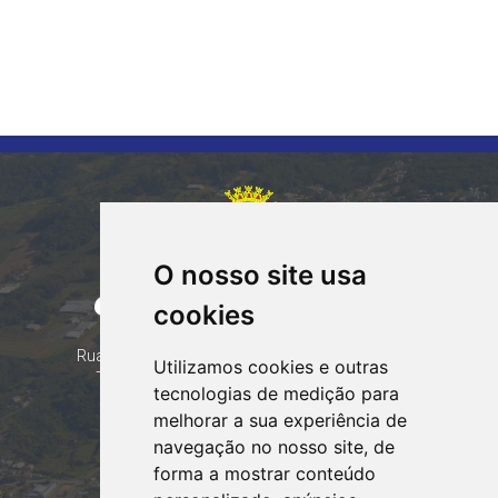
O nosso site usa
CORUMBATAÍ DO SUL
cookies
PARANÁ
Contatos
Rua Tocantins 153 Corumbataí - CEP: 86.970-000
Utilizamos cookies e outras
Telefone: (44) 99935-8828, (44) 99935-8839
tecnologias de medição para
Email:
contato@corumbataidosul.pr.gov.br
melhorar a sua experiência de
navegação no nosso site, de
Atendimento
forma a mostrar conteúdo
Segunda a Sexta-feira