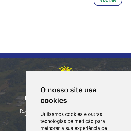
VOLTAR
O nosso site usa
CORUMBATAÍ DO SUL
cookies
PARANÁ
Contatos
Rua Tocantins 153 Corumbataí - CEP: 86.970-000
Utilizamos cookies e outras
Telefone: (44) 99935-8828, (44) 99935-8839
tecnologias de medição para
Email:
contato@corumbataidosul.pr.gov.br
melhorar a sua experiência de