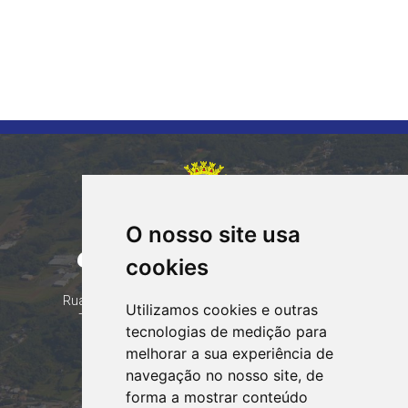
O nosso site usa
CORUMBATAÍ DO SUL
cookies
PARANÁ
Contatos
Rua Tocantins 153 Corumbataí - CEP: 86.970-000
Utilizamos cookies e outras
Telefone: (44) 99935-8828, (44) 99935-8839
tecnologias de medição para
Email:
contato@corumbataidosul.pr.gov.br
melhorar a sua experiência de
navegação no nosso site, de
Atendimento
forma a mostrar conteúdo
Segunda a Sexta-feira