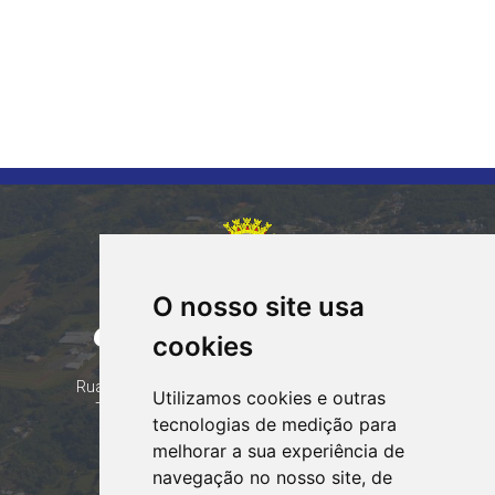
O nosso site usa
CORUMBATAÍ DO SUL
cookies
PARANÁ
Contatos
Rua Tocantins 153 Corumbataí - CEP: 86.970-000
Utilizamos cookies e outras
Telefone: (44) 99935-8828, (44) 99935-8839
tecnologias de medição para
Email:
contato@corumbataidosul.pr.gov.br
melhorar a sua experiência de
navegação no nosso site, de
Atendimento