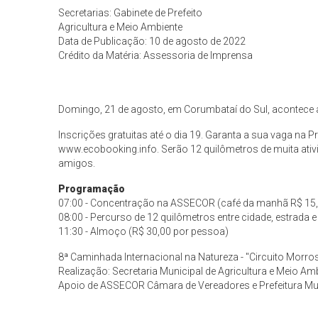
Secretarias: Gabinete de Prefeito
Agricultura e Meio Ambiente
Data de Publicação: 10 de agosto de 2022
Crédito da Matéria: Assessoria de Imprensa
Domingo, 21 de agosto, em Corumbataí do Sul, acontece a
Inscrições gratuitas até o dia 19. Garanta a sua vaga na Pr
www.ecobooking.info. Serão 12 quilômetros de muita ativi
amigos.
Programação
07:00 - Concentração na ASSECOR (café da manhã R$ 15
08:00 - Percurso de 12 quilômetros entre cidade, estrada e
11:30 - Almoço (R$ 30,00 por pessoa)
8ª Caminhada Internacional na Natureza - "Circuito Morros
Realização: Secretaria Municipal de Agricultura e Meio Am
Apoio de ASSECOR Câmara de Vereadores e Prefeitura Mun