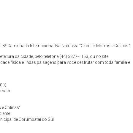
 8ª Caminhada Internacional Na Natureza "Circuito Morros e Colinas”.
efeitura da cidade, pelo telefone (44) 3277-1153, ou no site
dade física e lindas paisagens para você desfrutar com toda família e
,00)
 mata.
 e Colinas"
biente
icipal de Corumbataí do Sul