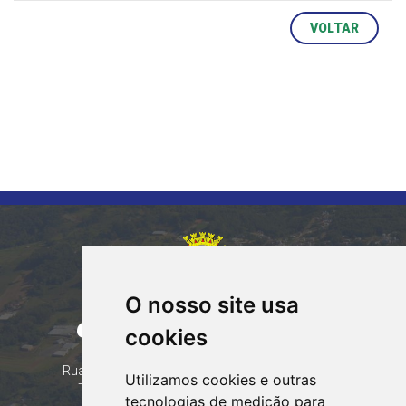
VOLTAR
O nosso site usa
CORUMBATAÍ DO SUL
cookies
PARANÁ
Contatos
Rua Tocantins 153 Corumbataí - CEP: 86.970-000
Utilizamos cookies e outras
Telefone: (44) 99935-8828, (44) 99935-8839
tecnologias de medição para